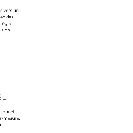
s vers un
vec des
atégie
ition
EL
sionnel
r-mesure,
et