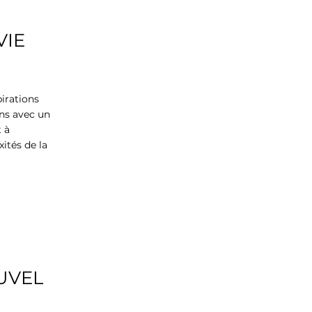
VIE
irations
ens avec un
 à
ités de la
UVEL