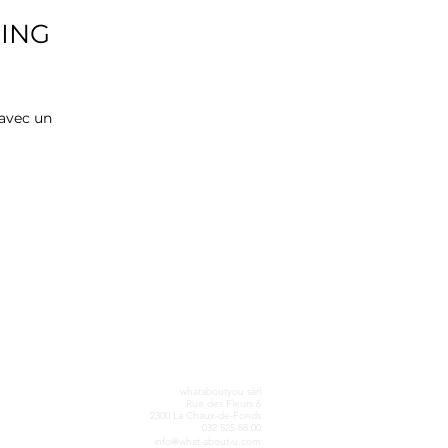
ING
 avec un
whataboutyou sàrl
Rue des Fleurs 6
2300 La Chaux-de-Fonds
032 525 88 00
info@what-about-u.com