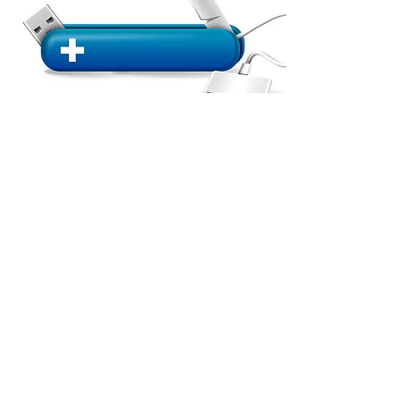
RECRUTEMENT
Recruter, ce n'est pas juste
remplir un poste, c'est
façonner l'avenir de votre
entreprise.
En savoir plus