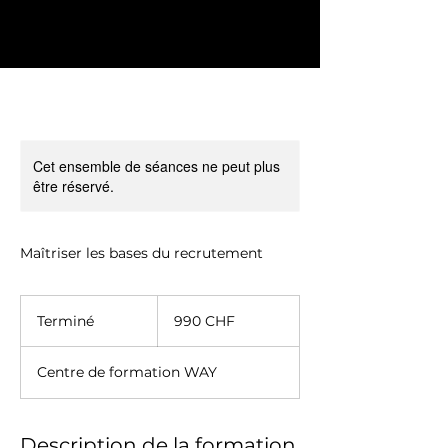
Cet ensemble de séances ne peut plus
être réservé.
Maîtriser les bases du recrutement
990
francs
Terminé
T
990 CHF
suisses
e
r
Centre de formation WAY
m
i
n
é
Description de la formation